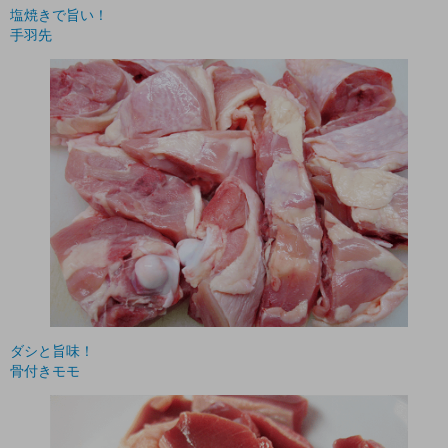
塩焼きで旨い！
手羽先
ダシと旨味！
骨付きモモ