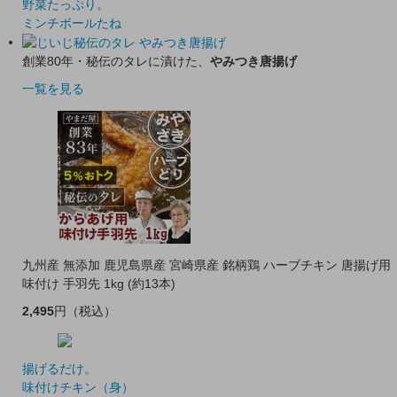
野菜たっぷり。
ミンチボールたね
創業80年・秘伝のタレに漬けた、
やみつき唐揚げ
一覧を見る
九州産 無添加 鹿児島県産 宮崎県産 銘柄鶏 ハーブチキン 唐揚げ用
味付け 手羽先 1kg (約13本)
2,495
円
（税込）
揚げるだけ。
味付けチキン（身）