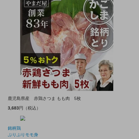
鹿児島県産 赤鶏さつま もも肉 5枚
3,683
円
（税込）
銘柄鶏
ぷりぷりモモ身