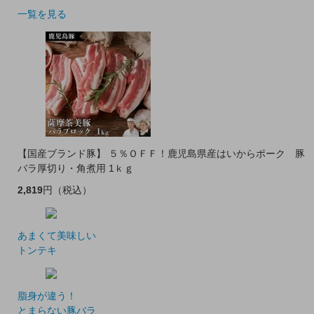
一覧を見る
【国産ブランド豚】 ５％ＯＦＦ！鹿児島県産はいからポーク 豚
バラ厚切り・角煮用 1ｋｇ
2,819
円
（税込）
あまくて美味しい
トンテキ
脂身が違う！
とまらない豚バラ