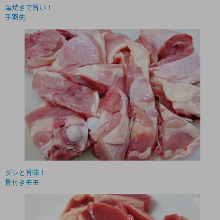
塩焼きで旨い！
手羽先
ダシと旨味！
骨付きモモ