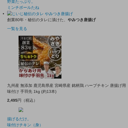
野菜たっぷり。
ミンチボールたね
創業80年・秘伝のタレに漬けた、
やみつき唐揚げ
一覧を見る
九州産 無添加 鹿児島県産 宮崎県産 銘柄鶏 ハーブチキン 唐揚げ用
味付け 手羽先 1kg (約13本)
2,495
円
（税込）
揚げるだけ。
味付けチキン（身）