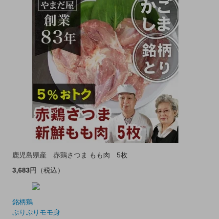
鹿児島県産 赤鶏さつま もも肉 5枚
3,683
円
（税込）
銘柄鶏
ぷりぷりモモ身