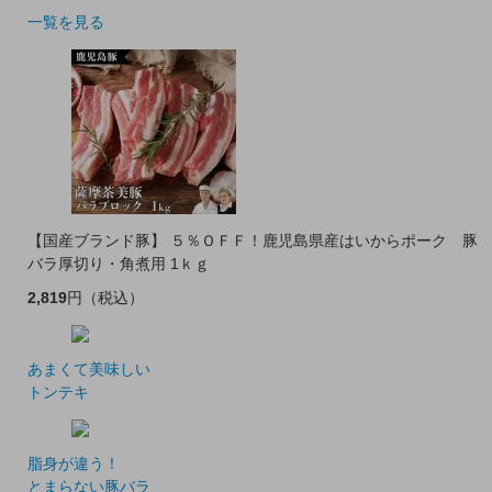
一覧を見る
【国産ブランド豚】 ５％ＯＦＦ！鹿児島県産はいからポーク 豚
バラ厚切り・角煮用 1ｋｇ
2,819
円
（税込）
あまくて美味しい
トンテキ
脂身が違う！
とまらない豚バラ